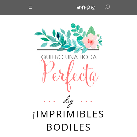
Twitter
Facebook
Pinterest
Instagram
diy
¡IMPRIMIBLES
BODILES