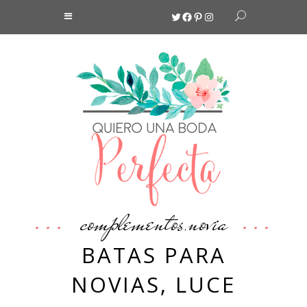
Twitter
Facebook
Pinterest
Instagram
complementos
novia
,
BATAS PARA
NOVIAS, LUCE