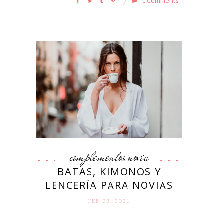
0 Comments
complementos
novia
,
BATAS, KIMONOS Y
LENCERÍA PARA NOVIAS
FEB 23. 2021