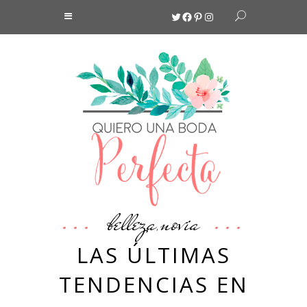
Twitter
Facebook
Pinterest
Instagram
belleza
novia
,
LAS ÚLTIMAS
TENDENCIAS EN