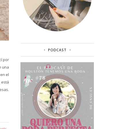
PODCAST
í por
ce una
 en el
 está
esas.
ents