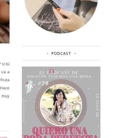
PODCAST
 si tú
 va a
sfruta
! Hace
y muy
ents