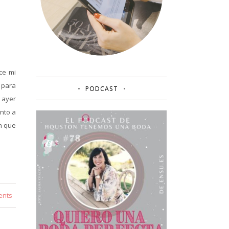
ce mi
 para
PODCAST
 ayer
unto a
n que
ents