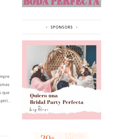
SPONSORS
empre
asmas
s que
er) ,