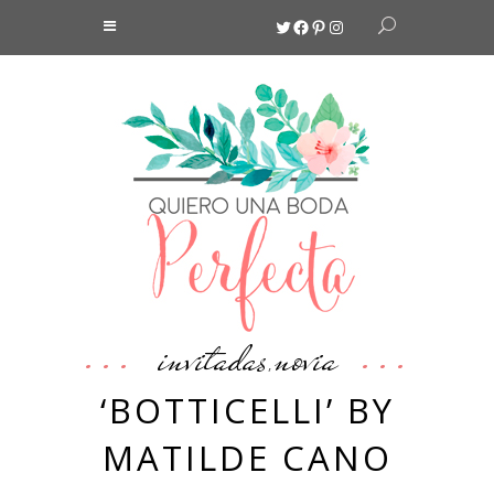
Twitter
Facebook
Pinterest
Instagram
invitadas
novia
,
‘BOTTICELLI’ BY
MATILDE CANO