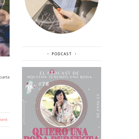
PODCAST
mparta
ment