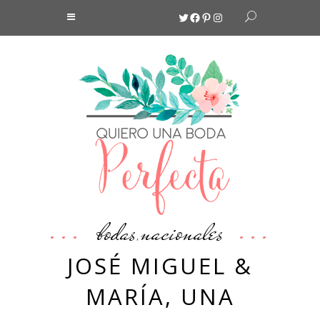
Twitter
Facebook
Pinterest
Instagram
bodas
nacionales
,
JOSÉ MIGUEL &
MARÍA, UNA