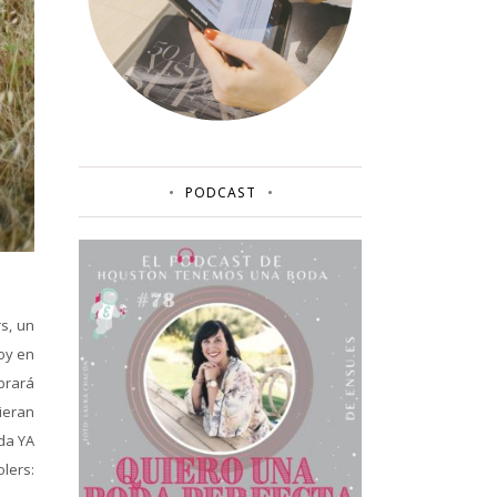
PODCAST
s, un
oy en
brará
ieran
da YA
lers: