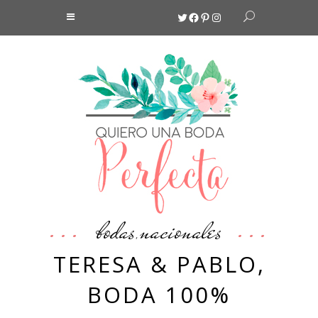
Twitter
Facebook
Pinterest
Instagram
bodas
nacionales
,
TERESA & PABLO,
BODA 100%