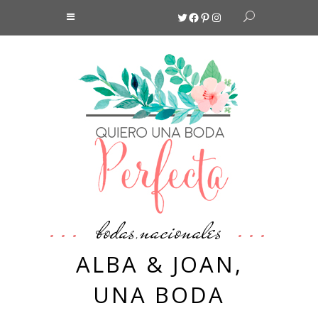
Twitter
Facebook
Pinterest
Instagram
bodas
nacionales
,
ALBA & JOAN,
UNA BODA