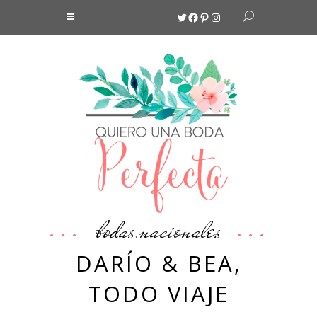
Twitter
Facebook
Pinterest
Instagram
bodas
nacionales
,
DARÍO & BEA,
TODO VIAJE