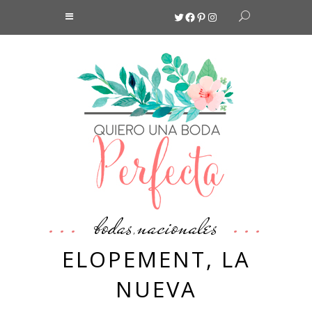
Twitter
Facebook
Pinterest
Instagram
bodas
nacionales
,
ELOPEMENT, LA
NUEVA