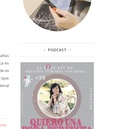
PODCAST
rafías
ca es
 de mi
y (que
erial
ents