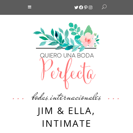
Twitter
Facebook
Pinterest
Instagram
bodas
internacionales
,
JIM & ELLA,
INTIMATE