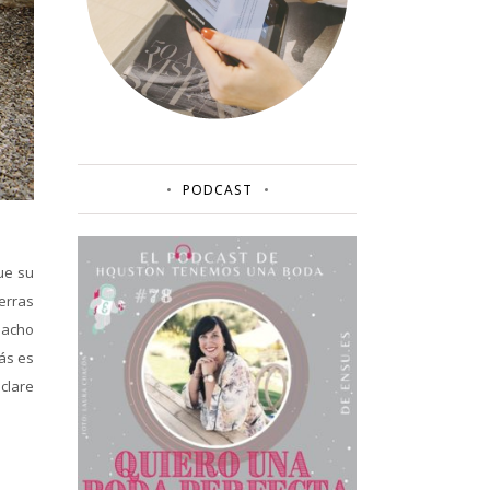
PODCAST
que su
ierras
Nacho
ás es
clare