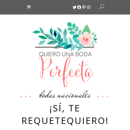
Twitter
Facebook
Pinterest
Instagram
bodas
nacionales
,
¡SÍ, TE
REQUETEQUIERO!