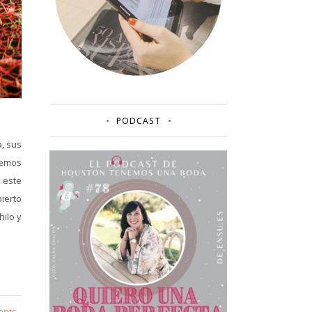
PODCAST
, sus
ñemos
e este
ierto
hilo y
ents