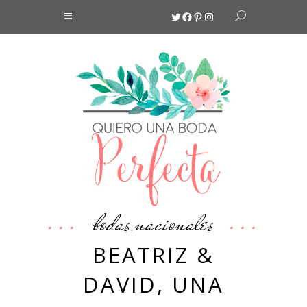
Twitter
Facebook
Pinterest
Instagram
bodas
nacionales
,
BEATRIZ &
DAVID, UNA