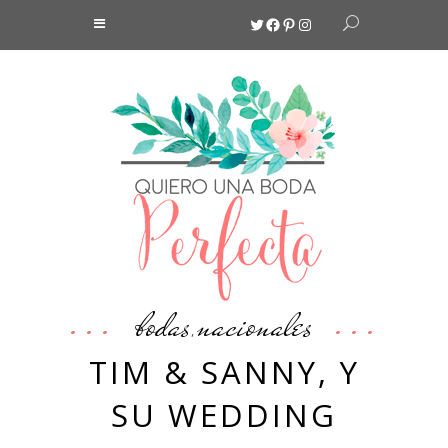
Twitter
Facebook
Pinterest
Instagram
bodas
nacionales
,
TIM & SANNY, Y
SU WEDDING