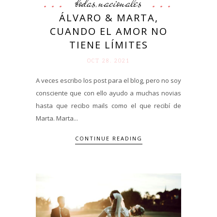
bodas
nacionales
,
ÁLVARO & MARTA,
CUANDO EL AMOR NO
TIENE LÍMITES
OCT 28. 2021
A veces escribo los post para el blog, pero no soy
consciente que con ello ayudo a muchas novias
hasta que recibo mails como el que recibí de
Marta. Marta...
CONTINUE READING