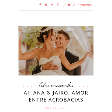
2 Comments
bodas
nacionales
,
AITANA & JAIRO, AMOR
ENTRE ACROBACIAS
ENE 11. 2024