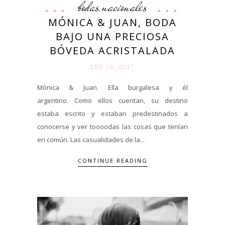
bodas
nacionales
,
MÓNICA & JUAN, BODA
BAJO UNA PRECIOSA
BÓVEDA ACRISTALADA
ENE 19. 2017
Mónica & Juan. Ella burgalesa y él
argentino. Como ellos cuentan, su destino
estaba escrito y estaban predestinados a
conocerse y ver toooodas las cosas que tenían
en común. Las casualidades de la...
CONTINUE READING