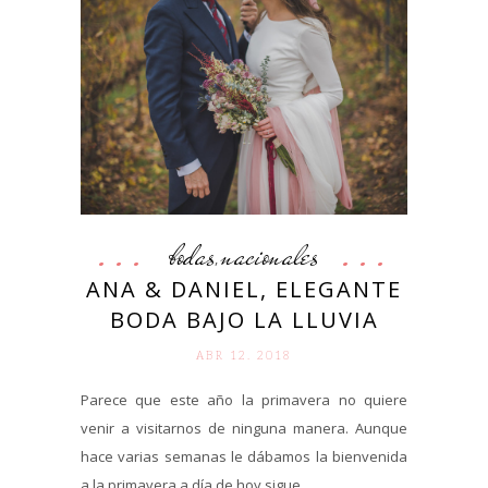
bodas
nacionales
,
ANA & DANIEL, ELEGANTE
BODA BAJO LA LLUVIA
ABR 12. 2018
Parece que este año la primavera no quiere
venir a visitarnos de ninguna manera. Aunque
hace varias semanas le dábamos la bienvenida
a la primavera a día de hoy sigue...