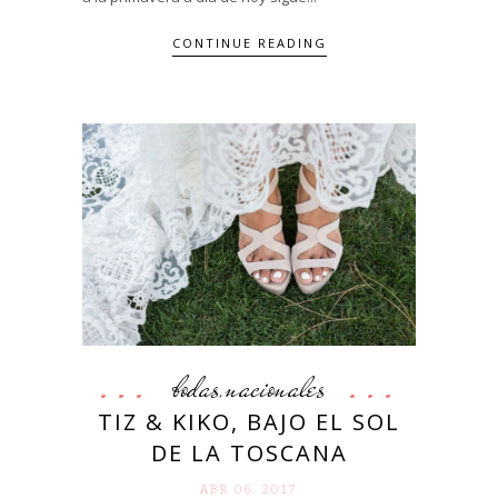
CONTINUE READING
bodas
nacionales
,
TIZ & KIKO, BAJO EL SOL
DE LA TOSCANA
ABR 06. 2017