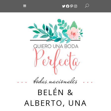
Twitter
Facebook
Pinterest
Instagram
bodas
nacionales
,
BELÉN &
ALBERTO, UNA