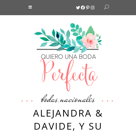
Twitter
Facebook
Pinterest
Instagram
bodas
nacionales
,
ALEJANDRA &
DAVIDE, Y SU