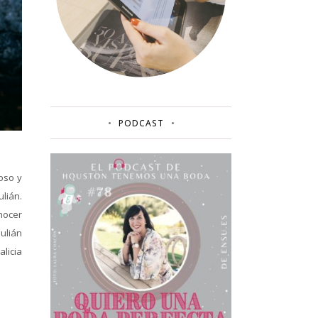
PODCAST
oso y
lián.
onocer
Julián
licia