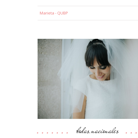
Marieta - QUBP
bodas
nacionales
,