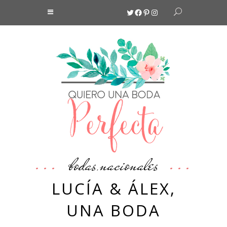
Twitter
Facebook
Pinterest
Instagram
bodas
nacionales
,
LUCÍA & ÁLEX,
UNA BODA