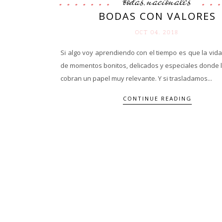
bodas
nacionales
,
BODAS CON VALORES
OCT 04. 2018
Si algo voy aprendiendo con el tiempo es que la vida
de momentos bonitos, delicados y especiales donde 
cobran un papel muy relevante. Y si trasladamos...
CONTINUE READING