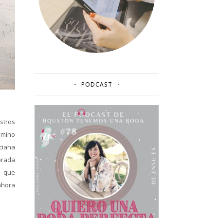
PODCAST
stros
camino
ciana
porada
e que
ahora