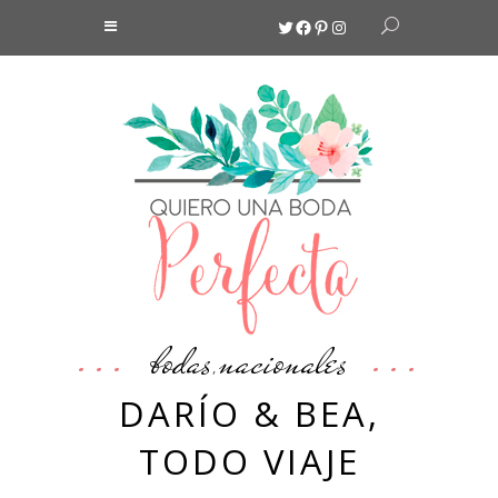
Twitter
Facebook
Pinterest
Instagram
bodas
nacionales
,
DARÍO & BEA,
TODO VIAJE