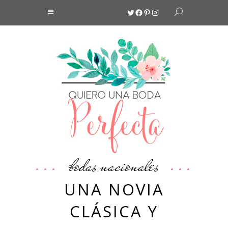
Twitter
Facebook
Pinterest
Instagram
bodas
nacionales
,
UNA NOVIA
CLÁSICA Y