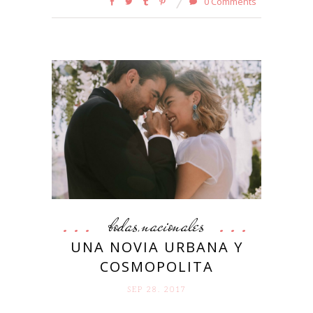
0 Comments
bodas
nacionales
,
UNA NOVIA URBANA Y
COSMOPOLITA
SEP 28. 2017