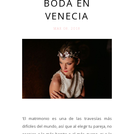
BODA EN
VENECIA
MAR 08. 2018
'El matrimonio es una de las travesías más
difíciles del mundo, así que al elegir tu pareja, no
escojas a la más bonita o al más guapo, ni a la