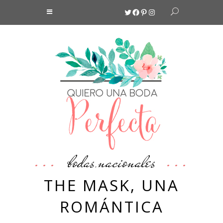
Twitter
Facebook
Pinterest
Instagram
bodas
nacionales
,
THE MASK, UNA
ROMÁNTICA