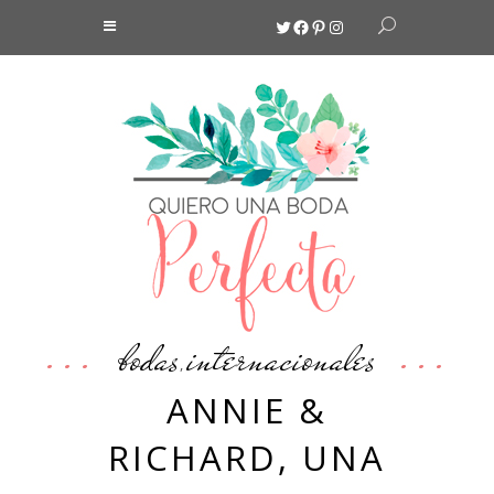
Twitter
Facebook
Pinterest
Instagram
bodas
internacionales
,
ANNIE &
RICHARD, UNA