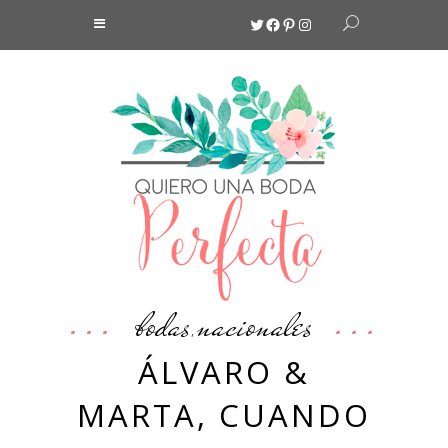
Twitter
Facebook
Pinterest
Instagram
bodas
nacionales
,
ÁLVARO &
MARTA, CUANDO