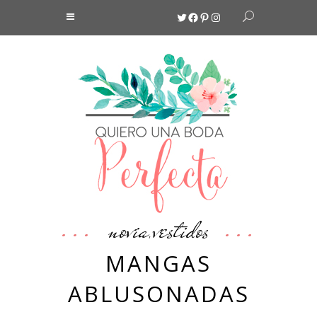
Twitter
Facebook
Pinterest
Instagram
novia
vestidos
,
MANGAS
ABLUSONADAS