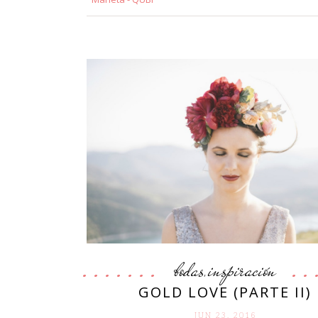
bodas
inspiración
,
GOLD LOVE (PARTE II)
JUN 23. 2016