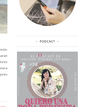
PODCAST
esta.
maran
lores
anera
jores
ents