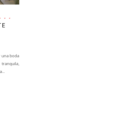
TE
r una boda
 tranquila,
...