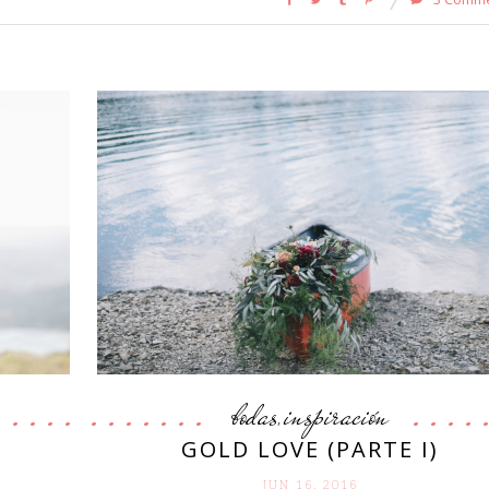
bodas
inspiración
,
GOLD LOVE (PARTE I)
JUN 16. 2016