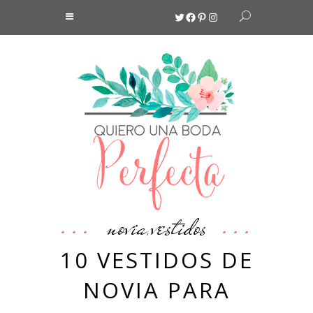
Twitter
Facebook
Pinterest
Instagram
novia
vestidos
,
10 VESTIDOS DE
NOVIA PARA