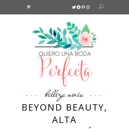
Twitter
Facebook
Pinterest
Instagram
belleza
novia
,
BEYOND BEAUTY,
ALTA