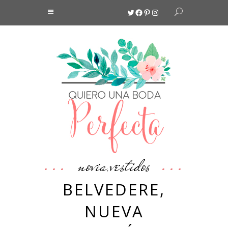
Twitter
Facebook
Pinterest
Instagram
novia
vestidos
,
BELVEDERE,
NUEVA