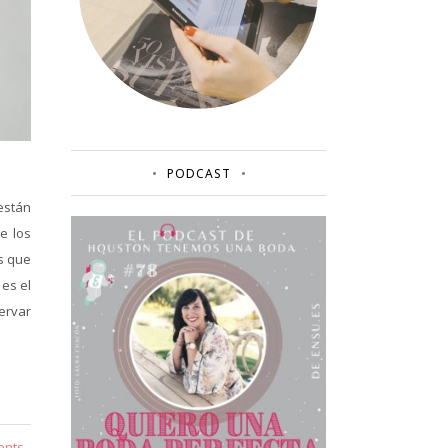
PODCAST
están
e los
s que
 es el
servar
ents