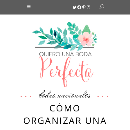
Twitter
Facebook
Pinterest
Instagram
bodas
nacionales
,
CÓMO
ORGANIZAR UNA