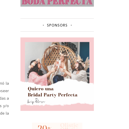
SPONSORS
ió la
oseer
das a
s y/o
de la