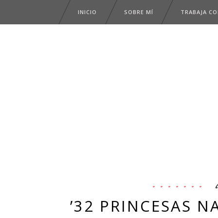
INICIO
SOBRE MÍ
TRABAJA C
’32 PRINCESAS N