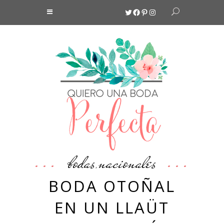
Twitter
Facebook
Pinterest
Instagram
bodas
nacionales
,
BODA OTOÑAL
EN UN LLAÜT