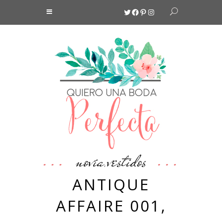
Twitter
Facebook
Pinterest
Instagram
novia
vestidos
,
ANTIQUE
AFFAIRE 001,