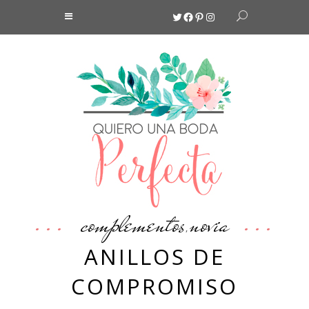
Twitter
Facebook
Pinterest
Instagram
complementos
novia
,
ANILLOS DE
COMPROMISO