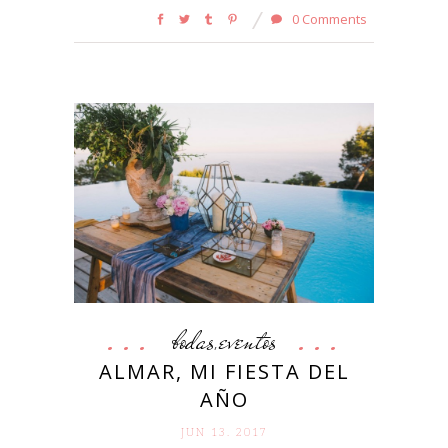
0 Comments
bodas
eventos
,
ALMAR, MI FIESTA DEL
AÑO
JUN 13. 2017