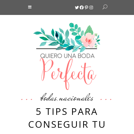
Twitter
Facebook
Pinterest
Instagram
bodas
nacionales
,
5 TIPS PARA
CONSEGUIR TU