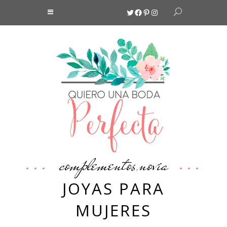
Twitter
Facebook
Pinterest
Instagram
complementos
novia
,
JOYAS PARA
MUJERES