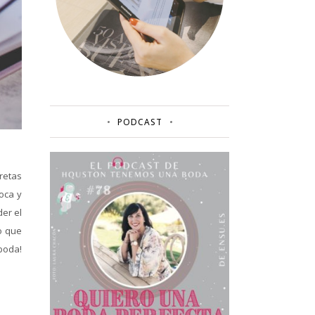
PODCAST
bretas
oca y
der el
o que
boda!