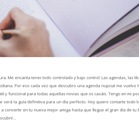
ra. Me encanta tener todo controlado y bajo control. Las agendas, las li
cotidiana. Por eso cada vez que descubro una agenda nupcial me vuelvo l
s útil y funcional para todas aquellas novias que os casáis. Tengo en mi po
rá la guía definitiva para un día perfecto. Hoy quiero contarte todo l
 a convertir en tu nueva mejor amiga hasta que llegue el gran día de tu 
cubrir...