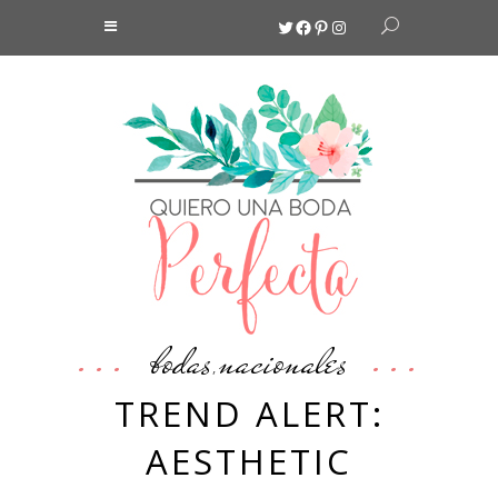
Twitter
Facebook
Pinterest
Instagram
bodas
nacionales
,
TREND ALERT:
AESTHETIC