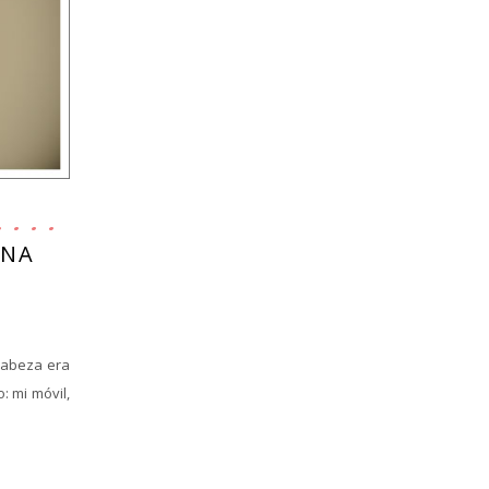
UNA
cabeza era
: mi móvil,